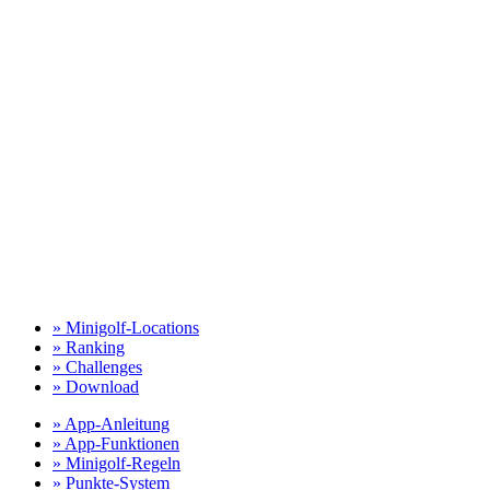
» Minigolf-Locations
» Ranking
» Challenges
» Download
» App-Anleitung
» App-Funktionen
» Minigolf-Regeln
» Punkte-System