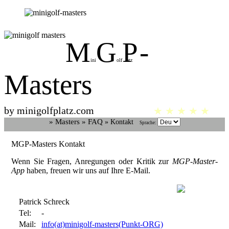
M
G
P
-
ini
olf
latz
Masters
by minigolfplatz.com
★ ★ ★ ★ ★
» Masters
» FAQ
» Kontakt
Sprache:
MGP-Masters Kontakt
Wenn Sie Fragen, Anregungen oder Kritik zur
MGP-Master-
App
haben, freuen wir uns auf Ihre E-Mail.
Patrick Schreck
Tel:
-
Mail:
info(at)minigolf-masters(Punkt-ORG)