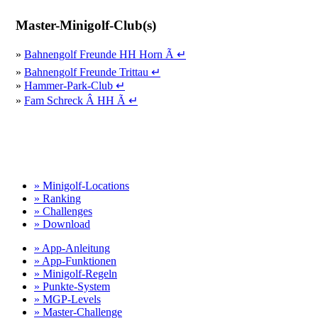
Master-Minigolf-Club(s)
»
Bahnengolf Freunde HH Horn Ã ↵
»
Bahnengolf Freunde Trittau ↵
»
Hammer-Park-Club ↵
»
Fam Schreck Â HH Ã ↵
» Minigolf-Locations
» Ranking
» Challenges
» Download
» App-Anleitung
» App-Funktionen
» Minigolf-Regeln
» Punkte-System
» MGP-Levels
» Master-Challenge