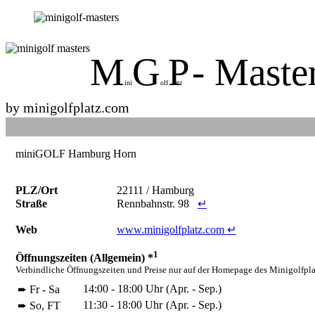
M
G
P
- Maste
ini
olf
latz
by minigolfplatz.com
miniGOLF Hamburg Horn
PLZ/Ort
22111 / Hamburg
Straße
Rennbahnstr. 98
↵
Web
www.minigolfplatz.com ↵
1
Öffnungszeiten (Allgemein) *
Verbindliche Öffnungszeiten und Preise nur auf der Homepage des Minigolfplat
14:00 - 18:00 Uhr
(Apr. - Sep.)
➨ Fr - Sa
11:30 - 18:00 Uhr
(Apr. - Sep.)
➨ So, FT