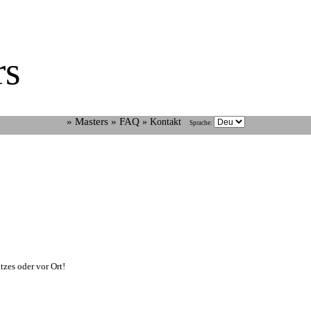
rs
» Masters
» FAQ
» Kontakt
Sprache:
zes oder vor Ort!