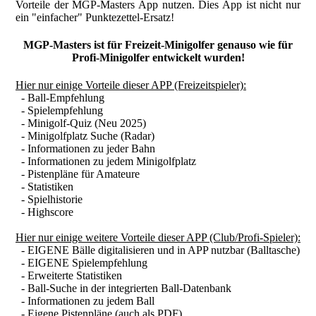
Vorteile der MGP-Masters App nutzen. Dies App ist nicht nur
ein "einfacher" Punktezettel-Ersatz!
MGP-Masters ist für Freizeit-Minigolfer genauso wie für
Profi-Minigolfer entwickelt wurden!
Hier nur einige Vorteile dieser APP (Freizeitspieler):
- Ball-Empfehlung
- Spielempfehlung
- Minigolf-Quiz (Neu 2025)
- Minigolfplatz Suche (Radar)
- Informationen zu jeder Bahn
- Informationen zu jedem Minigolfplatz
- Pistenpläne für Amateure
- Statistiken
- Spielhistorie
- Highscore
Hier nur einige weitere Vorteile dieser APP (Club/Profi-Spieler):
- EIGENE Bälle digitalisieren und in APP nutzbar (Balltasche)
- EIGENE Spielempfehlung
- Erweiterte Statistiken
- Ball-Suche in der integrierten Ball-Datenbank
- Informationen zu jedem Ball
- Eigene Pistenpläne (auch als PDF)