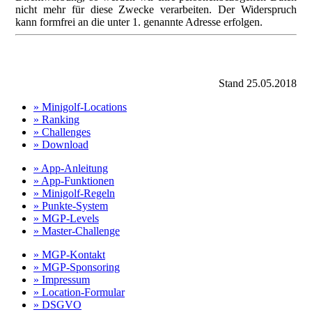
nicht mehr für diese Zwecke verarbeiten. Der Widerspruch
kann formfrei an die unter 1. genannte Adresse erfolgen.
Stand 25.05.2018
» Minigolf-Locations
» Ranking
» Challenges
» Download
» App-Anleitung
» App-Funktionen
» Minigolf-Regeln
» Punkte-System
» MGP-Levels
» Master-Challenge
» MGP-Kontakt
» MGP-Sponsoring
» Impressum
» Location-Formular
» DSGVO