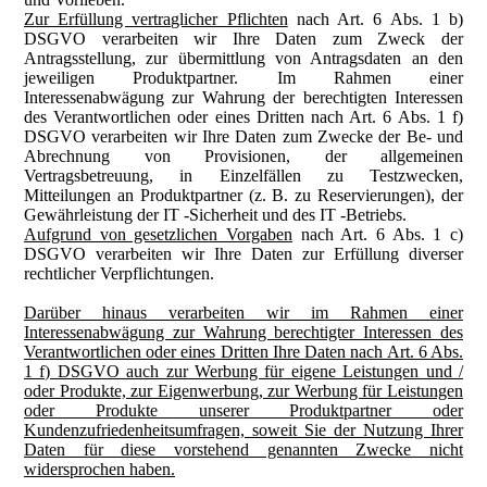
Zur Erfüllung vertraglicher Pflichten
nach Art. 6 Abs. 1 b)
DSGVO verarbeiten wir Ihre Daten zum Zweck der
Antragsstellung, zur übermittlung von Antragsdaten an den
jeweiligen Produktpartner. Im Rahmen einer
Interessenabwägung zur Wahrung der berechtigten Interessen
des Verantwortlichen oder eines Dritten nach Art. 6 Abs. 1 f)
DSGVO verarbeiten wir Ihre Daten zum Zwecke der Be- und
Abrechnung von Provisionen, der allgemeinen
Vertragsbetreuung, in Einzelfällen zu Testzwecken,
Mitteilungen an Produktpartner (z. B. zu Reservierungen), der
Gewährleistung der IT -Sicherheit und des IT -Betriebs.
Aufgrund von gesetzlichen Vorgaben
nach Art. 6 Abs. 1 c)
DSGVO verarbeiten wir Ihre Daten zur Erfüllung diverser
rechtlicher Verpflichtungen.
Darüber hinaus verarbeiten wir im Rahmen einer
Interessenabwägung zur Wahrung berechtigter Interessen des
Verantwortlichen oder eines Dritten Ihre Daten nach Art. 6 Abs.
1 f) DSGVO auch zur Werbung für eigene Leistungen und /
oder Produkte, zur Eigenwerbung, zur Werbung für Leistungen
oder Produkte unserer Produktpartner oder
Kundenzufriedenheitsumfragen, soweit Sie der Nutzung Ihrer
Daten für diese vorstehend genannten Zwecke nicht
widersprochen haben.