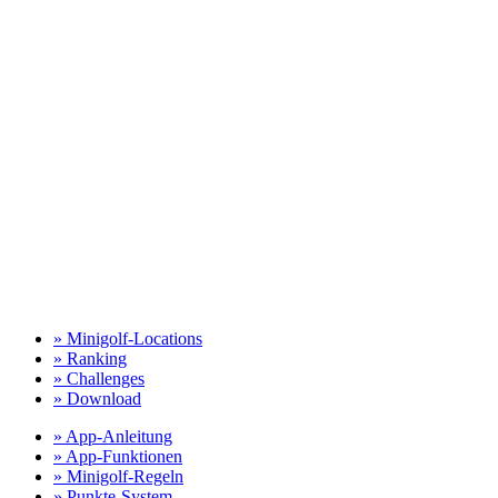
» Minigolf-Locations
» Ranking
» Challenges
» Download
» App-Anleitung
» App-Funktionen
» Minigolf-Regeln
» Punkte-System