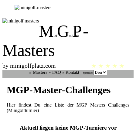
M
G
P
-
ini
olf
latz
Masters
by minigolfplatz.com
★ ★ ★ ★ ★
» Masters
» FAQ
» Kontakt
Sprache:
MGP-Master-Challenges
Hier findest Du eine Liste der MGP Masters Challenges
(Minigolfturnier)
Aktuell liegen keine MGP-Turniere vor